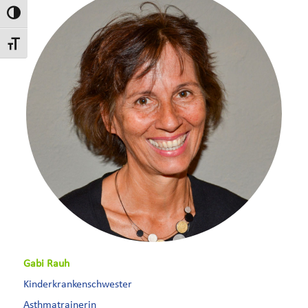
Umschalten auf hohe Kontraste
Schrift vergrößern
Gabi Rauh
Kinderkrankenschwester
Asthmatrainerin